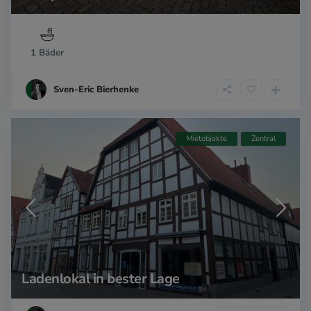
1 Bäder
Sven-Eric Bierhenke
Mietobjekte
Zentral
Ladenlokal in bester Lage