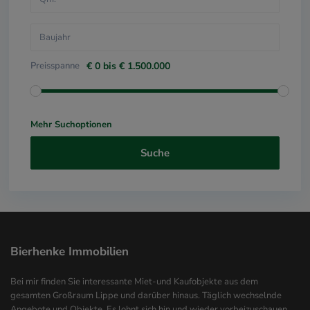
Preisspanne
€ 0 bis € 1.500.000
Mehr Suchoptionen
Suche
Bierhenke Immobilien
Bei mir finden Sie interessante Miet-und Kaufobjekte aus dem
gesamten Großraum Lippe und darüber hinaus. Täglich wechselnde
Angebote und Objekte. Es lohnt sich hin und wieder vorbeizuschauen….