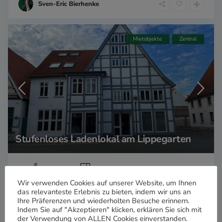
Sven-Eric Bierhenke
Mietobjekte
Zentral
Stufenloses Ladenlokal am Lippegarten
2
1 Bäder
246 m
Wir verwenden Cookies auf unserer Website, um Ihnen
das relevanteste Erlebnis zu bieten, indem wir uns an
Ihre Präferenzen und wiederholten Besuche erinnern.
Sven-Eric Bierhenke
Indem Sie auf "Akzeptieren" klicken, erklären Sie sich mit
der Verwendung von ALLEN Cookies einverstanden.