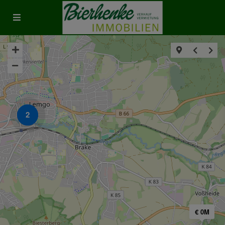
2
€ 0M